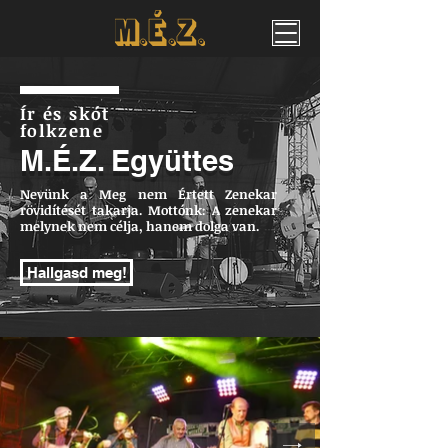
Ír és skót
folkzene
M.É.Z. Együttes
Nevünk a Meg nem Értett Zenekar
rövidítését takarja. Mottónk: A zenekar
melynek nem célja, hanem dolga van.
Hallgasd meg!