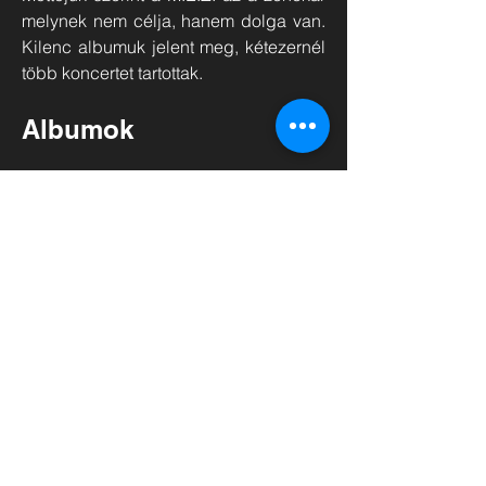
melynek nem célja, hanem dolga van.
Kilenc albumuk jelent meg, kétezernél
több koncertet tartottak.
Albumok
God Save Ireland (kazetta)
Unplugged (kazetta)
Zégösürköp (kazetta)
Best of M.É.Z.
1988-1993 (1995)
Soyez Mysterieuses (1996)
Hobo és a M.É.Z - A dublini úton (1998)
The Fairies (2000)
LeM.É.Z.lovasok (2001)
Tűztánc (2003)