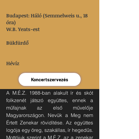
Budapest: Háló (Semmelweis u., 18
óra)
W.B. Yeats-est
Bükfürdő
Hévíz
Koncertszervezés
A M.É.Z. 1988-ban alakult ír és skót
folkzenét játszó együttes, ennek a
műfajnak az első művelője
Magyarországon. Nevük a Meg nem
Értett Zenekar rövidítése. Az együttes
logója egy öreg, szakállas, ír hegedűs.
Mottójuk szerint a M.É.Z. az a zenekar